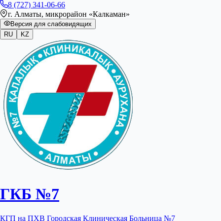
8 (727) 341-06-66
г. Алматы, микрорайон «Калкаман»
Версия для слабовидящих
RU
KZ
ГКБ №7
КГП на ПХВ Городская Клиническая Больница №7